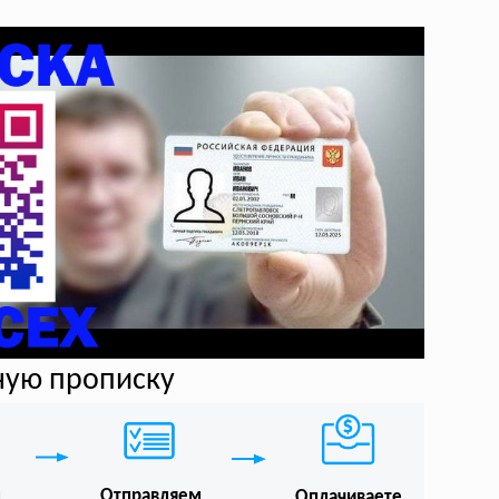
ную прописку
м
Отправляем
Оплачиваете