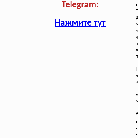
Telegram:
т
П
р
Нажмите тут
ж
п
л
п
л
Е
м