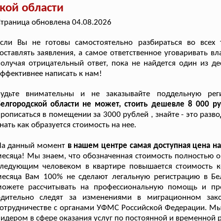
кой области
траница обновлена 04.08.2026
сли Вы не готовы самостоятельно разбираться во всех т
оставлять заявления, а самое ответственное уговаривать в
олучая отрицательный ответ, пока не найдется один из де
ффективнее написать к нам!
Будьте внимательны и не заказывайте поддельную ре
Белгородской области не может, стоить дешевле 8 000 ру
рописаться в помещении за 3000 рублей , знайте - это разв
нать как образуется стоимость на нее.
На данный момент
в нашем центре самая доступная цена н
есяца! Мы знаем, что обозначенная стоимость полностью о
следующим человеком в квартире повышается стоимость к
месяца Вам 100% не сделают легальную регистрацию в Бе
можете рассчитывать на профессиональную помощь и про
бдительно следят за изменениями в миграционном зак
отрудничестве с органами УФМС Российской Федерации. Мы
идером в сфере оказания услуг по постоянной и временной 