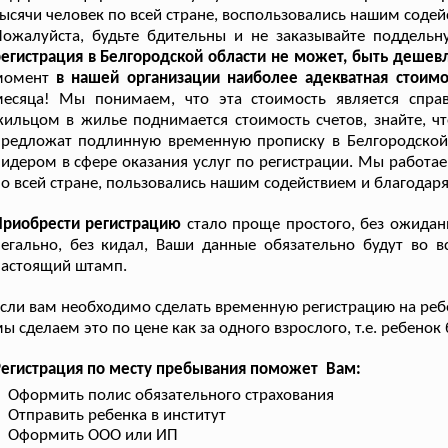
ысячи человек по всей стране, воспользовались нашим содей
ожалуйста, будьте бдительны и не заказывайте поддельн
егистрация в Белгородской области не может, быть дешевл
момент
в нашей организации наиболее адекватная стоимо
месяца! Мы понимаем, что эта стоимость является спра
ильцом в жилье поднимается стоимость счетов, знайте, ч
редложат подлинную временную прописку в Белгородской 
идером в сфере оказания услуг по регистрации. Мы работа
о всей стране, пользовались нашим содействием и благодаря
Приобрести регистрацию
стало проще простого, без ожидани
егально, без кидал, Ваши данные обязательно будут во вс
настоящий штамп.
сли вам необходимо сделать временную регистрацию на ребе
ы сделаем это по цене как за одного взрослого, т.е. ребенок
Регистрация по месту пребывания поможет Вам:
Оформить полис обязательного страхования
Отправить ребенка в институт
Оформить ООО или ИП