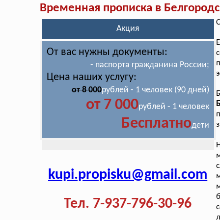
Временная прописка в Белгородс
С
Акция
Е
От вас нужны документы:
с
п
- паспорта гражданина России;
э
Цена наших услугу:
от 8 000
рублей - 1 человек (90 дней)
от 7 000
рублей - 1 человек
п
Бесплатно
з
дети
м
kupi.propisku@gmail.com
Тел. 7-937-796-30-96
с
л