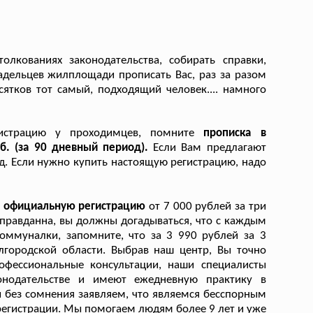
олкованиях законодательства, собирать справки,
ладельцев жилплощади прописать Вас, раз за разом
сятков тот самый, подходящий человек.... намного
гистрацию у проходимцев, помните
прописка в
б. (за 90 дневный период).
Если Вам предлагают
од. Если нужно купить настоящую регистрацию, надо
а официальную регистрацию
от 7 000 рублей за три
правданна, вы должны догадываться, что с каждым
оммуналки, запомните, что за 3 990 рублей за 3
лгородской области. Выбрав наш центр, Вы точно
фессиональные консультации, наши специалисты
онодательстве и имеют ежедневную практику в
 без сомнения заявляем, что являемся бесспорным
регистрации. Мы помогаем людям более 9 лет и уже